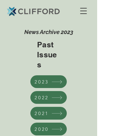
News Ar
chive 2023
Past
Issue
s
2023
2022
2021
2020